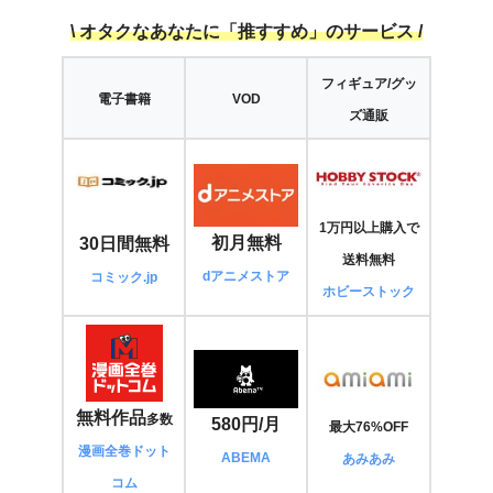
\ オタクなあなたに「推すすめ」のサービス /
フィギュア
/
グッ
電子書籍
VOD
ズ通販
1万円以上購入で
初月無料
30日間無料
送料無料
dアニメストア
コミック.jp
ホビーストック
無料作品
多数
580円/月
最大76%OFF
漫画全巻ドット
ABEMA
あみあみ
コム