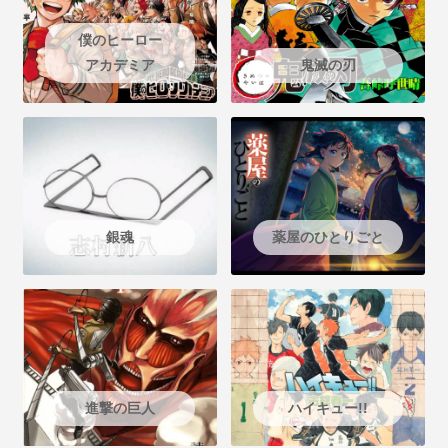
僕のヒーロー
アカデミア
鬼滅の刃
銀魂
薬屋のひとりごと
進撃の巨人
ハイキュー!!