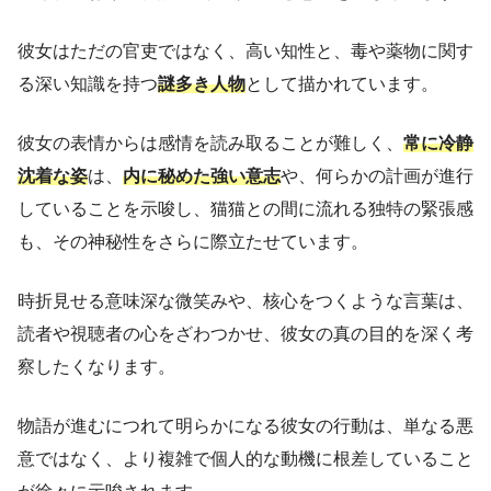
彼女はただの官吏ではなく、高い知性と、毒や薬物に関す
る深い知識を持つ
謎多き人物
として描かれています。
彼女の表情からは感情を読み取ることが難しく、
常に冷静
沈着な姿
は、
内に秘めた強い意志
や、何らかの計画が進行
していることを示唆し、猫猫との間に流れる独特の緊張感
も、その神秘性をさらに際立たせています。
時折見せる意味深な微笑みや、核心をつくような言葉は、
読者や視聴者の心をざわつかせ、彼女の真の目的を深く考
察したくなります。
物語が進むにつれて明らかになる彼女の行動は、単なる悪
意ではなく、より複雑で個人的な動機に根差していること