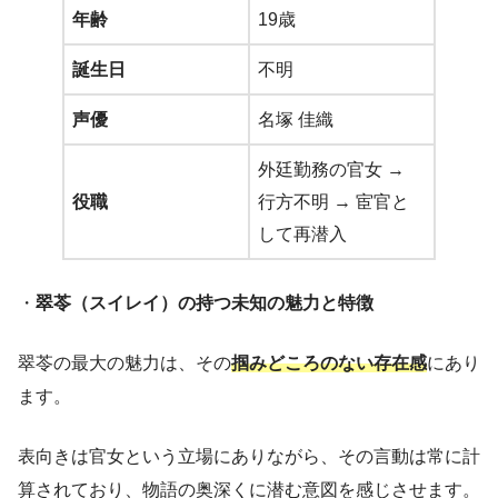
年齢
19歳
誕生日
不明
声優
名塚 佳織
外廷勤務の官女 →
役職
行方不明 → 宦官と
して再潜入
・
翠苓（スイレイ）の持つ未知の魅力と特徴
翠苓の最大の魅力は、その
掴みどころのない存在感
にあり
ます。
表向きは官女という立場にありながら、その言動は常に計
算されており、物語の奥深くに潜む意図を感じさせます。