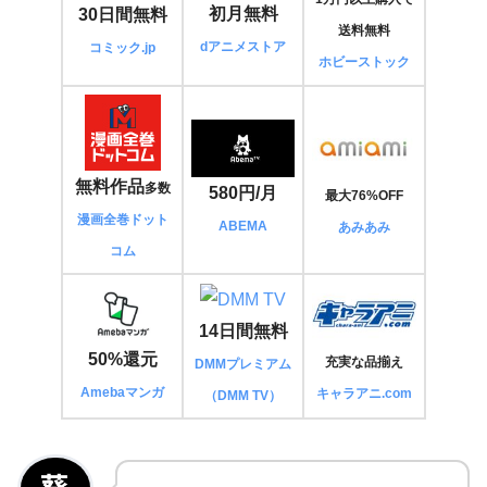
初月無料
30日間無料
送料無料
dアニメストア
コミック.jp
ホビーストック
無料作品
多数
580円/月
最大76%OFF
漫画全巻ドット
ABEMA
あみあみ
コム
14日間無料
50%還元
充実な品揃え
DMMプレミアム
Amebaマンガ
キャラアニ.com
（DMM TV）