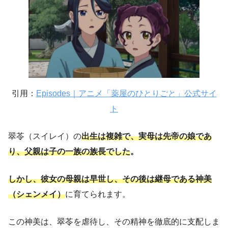
引用：
Episodes｜アニメ「薬屋のひとりごと」公式サイ
ト
翠苓（スイレイ）の
出生は複雑で、実母は先帝の娘であ
り、父親は子の一族の族長でした
。
しかし、彼女の母親は早世し、その後は継母である神美
（シェンメイ）
に育てられます。
この神美は、翠苓を虐待し、その精神を徹底的に支配しま