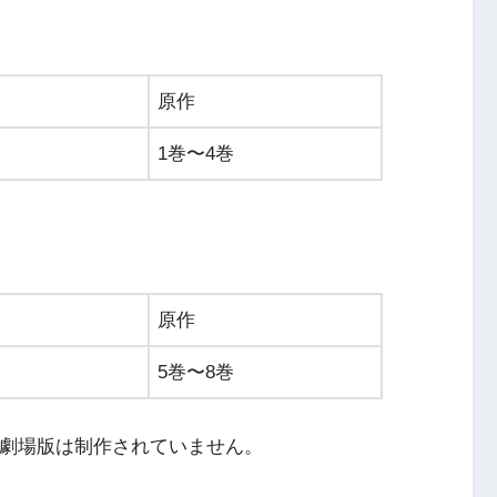
原作
1巻〜4巻
原作
5巻〜8巻
Aや劇場版は制作されていません。