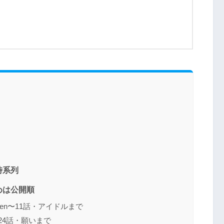
時系列
めは公開順
hildren〜11話・アイドルまで
〜24話・願いまで