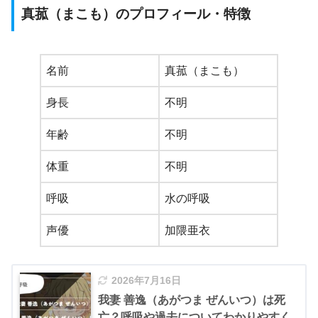
真菰（まこも）のプロフィール・特徴
名前
真菰（まこも）
身長
不明
年齢
不明
体重
不明
呼吸
水の呼吸
声優
加隈亜衣
2026年7月16日
我妻 善逸（あがつま ぜんいつ）は死
亡？呼吸や過去についてわかりやすく