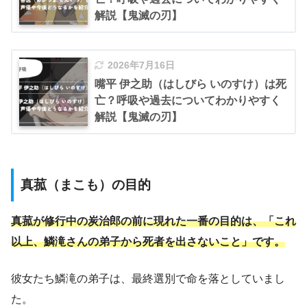
解説【鬼滅の刃】
2026年7月16日
嘴平 伊之助（はしびら いのすけ）は死
亡？呼吸や過去についてわかりやすく
解説【鬼滅の刃】
真菰（まこも）の目的
真菰が修行中の炭治郎の前に現れた一番の目的は、「これ
以上、鱗滝さんの弟子から死者を出さないこと」です。
彼女たち鱗滝の弟子は、最終選別で命を落としていまし
た。