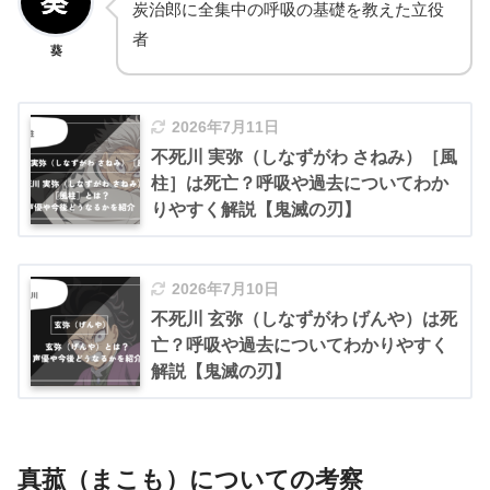
炭治郎に全集中の呼吸の基礎を教えた立役
者
葵
2026年7月11日
不死川 実弥（しなずがわ さねみ）［風
柱］は死亡？呼吸や過去についてわか
りやすく解説【鬼滅の刃】
2026年7月10日
不死川 玄弥（しなずがわ げんや）は死
亡？呼吸や過去についてわかりやすく
解説【鬼滅の刃】
真菰（まこも）についての考察