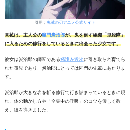
引用；
鬼滅の刃アニメ公式サイト
真菰は、主人公の
竈門炭治郎
が、鬼を倒す組織「鬼殺隊」
に入るための修行をしているときに出会った少女です。
彼女は炭治郎の師匠である
鱗滝左近次
に引き取られ育てら
れた孤児であり、炭治郎にとっては同門の先輩にあたりま
す。
炭治郎が大きな岩を斬る修行で行き詰まっているときに現
れ、体の動かし方や「全集中の呼吸」のコツを優しく教
え、彼を導きました。