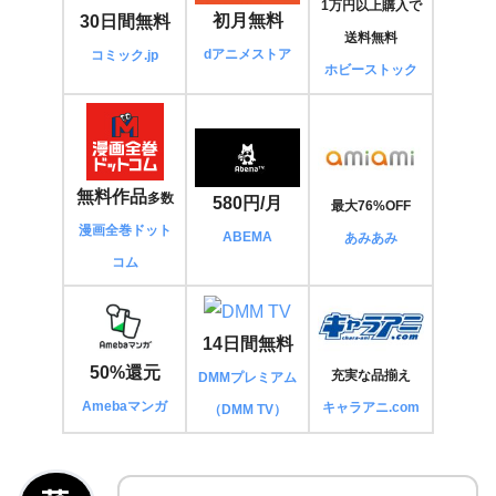
1万円以上購入で
初月無料
30日間無料
送料無料
dアニメストア
コミック.jp
ホビーストック
無料作品
多数
580円/月
最大76%OFF
漫画全巻ドット
ABEMA
あみあみ
コム
14日間無料
50%還元
充実な品揃え
DMMプレミアム
Amebaマンガ
キャラアニ.com
（DMM TV）